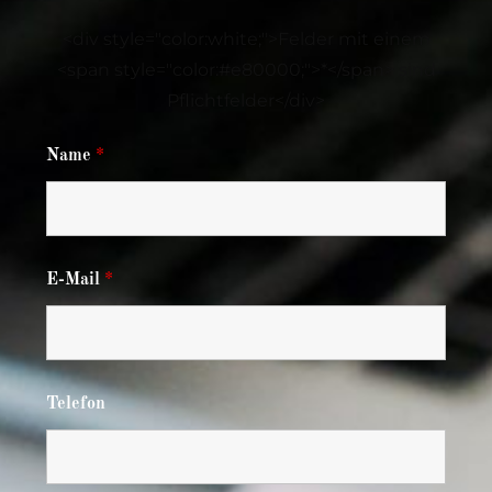
<div style="color:white;">Felder mit einem
<span style="color:#e80000;">*</span> sind
Pflichtfelder</div>
Name
*
E-Mail
*
Telefon