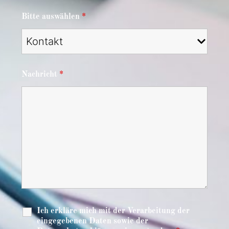
Bitte auswählen
*
Nachricht
*
Ich erkläre mich mit der Verarbeitung der
eingegebenen Daten sowie der