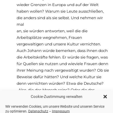
wieder Grenzen in Europa und auf der Welt
haben wollen? Warum sie Leute ausschließen,
die anders sind als sie selbst. Und nehmen wir
mal
an, sie würden antworten, weil die die
Arbeitsplätze wegnehmen, Frauen
vergewaltigen und unsere Kultur vernichten.
Auch Johann würde bemerken, dass ihnen doch
die Arbeitskräfte fehlen. Er würde sie fragen, was
für Quellen sie nutzen und wieviele Frauen denn
ihrer Meinung nach vergewaltigt wurden? Ob sie
Beweise dafür hätten? Und welche Kultur sie
denn vernichten würden? Etwa die Deutsche?
„Also, die des Mensch seins? Oder die des
Mensch bleibens?“ Denn nichts anderes habe er
Cookie-Zustimmung verwalten
ja als kultureller Vordenker gesagt. Als
Wir verwenden Cookies, um unsere Website und unseren Service
Deutscher. Als Mensch.
zu optimieren.
Datenschutz
–
Impressum